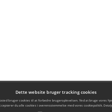
Dette website bruger tracking cookies
sted bruger cookies til at forbedre brugeroplevelsen. Ved at bruge vores 
ccepterer du alle cookies i overensstemmelse med vores cookiepolitik.
Detalj