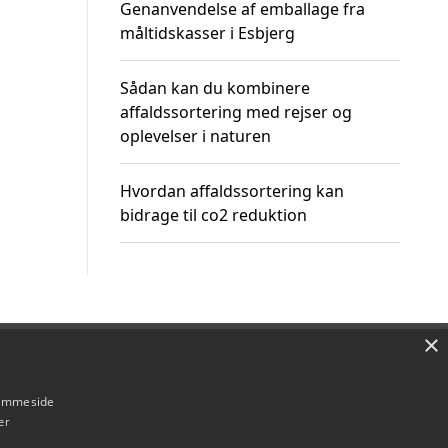
Genanvendelse af emballage fra
måltidskasser i Esbjerg
Sådan kan du kombinere
affaldssortering med rejser og
oplevelser i naturen
Hvordan affaldssortering kan
bidrage til co2 reduktion
×
Om / kontakt
Blog
Betingelser
hjemmeside
er