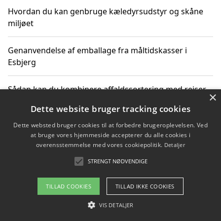
Hvordan du kan genbruge kæledyrsudstyr og skåne
miljøet
Genanvendelse af emballage fra måltidskasser i
Esbjerg
Sådan kan du kombinere affaldssortering med rejser
×
og oplevelser i naturen
Dette website bruger tracking cookies
Dette websted bruger cookies til at forbedre brugeroplevelsen. Ved
Hvordan affaldssortering kan bidrage til co2 reduktion
at bruge vores hjemmeside accepterer du alle cookies i
overensstemmelse med vores cookiepolitik.
Detaljer
STRENGT NØDVENDIGE
Copyright 2026 - Pilanto Aps
TILLAD COOKIES
TILLAD IKKE COOKIES
Om / kontakt
Blog
Betingelser
VIS DETALJER