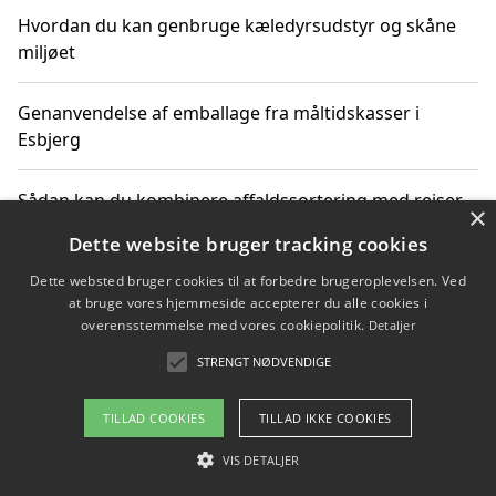
Hvordan du kan genbruge kæledyrsudstyr og skåne
miljøet
Genanvendelse af emballage fra måltidskasser i
Esbjerg
Sådan kan du kombinere affaldssortering med rejser
×
og oplevelser i naturen
Dette website bruger tracking cookies
Dette websted bruger cookies til at forbedre brugeroplevelsen. Ved
Hvordan affaldssortering kan bidrage til co2 reduktion
at bruge vores hjemmeside accepterer du alle cookies i
overensstemmelse med vores cookiepolitik.
Detaljer
STRENGT NØDVENDIGE
Copyright 2026 - Pilanto Aps
TILLAD COOKIES
TILLAD IKKE COOKIES
Om / kontakt
Blog
Betingelser
VIS DETALJER