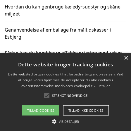
Hvordan du kan genbruge kæledyrsudstyr og skåne
miljøet
Genanvendelse af emballage fra måltidskasser i
Esbjerg
Sådan kan du kombinere affaldssortering med rejser
×
og oplevelser i naturen
Dette website bruger tracking cookies
Dette websted bruger cookies til at forbedre brugeroplevelsen. Ved
Hvordan affaldssortering kan bidrage til co2 reduktion
at bruge vores hjemmeside accepterer du alle cookies i
overensstemmelse med vores cookiepolitik.
Detaljer
STRENGT NØDVENDIGE
Copyright 2026 - Pilanto Aps
TILLAD COOKIES
TILLAD IKKE COOKIES
Om / kontakt
Blog
Betingelser
VIS DETALJER