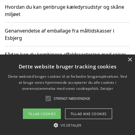
Hvordan du kan genbruge kæledyrsudstyr og skåne
miljøet
Genanvendelse af emballage fra måltidskasser i
Esbjerg
Sådan kan du kombinere affaldssortering med rejser
×
og oplevelser i naturen
Dette website bruger tracking cookies
Dette websted bruger cookies til at forbedre brugeroplevelsen. Ved
Hvordan affaldssortering kan bidrage til co2 reduktion
at bruge vores hjemmeside accepterer du alle cookies i
overensstemmelse med vores cookiepolitik.
Detaljer
STRENGT NØDVENDIGE
Copyright 2026 - Pilanto Aps
TILLAD COOKIES
TILLAD IKKE COOKIES
Om / kontakt
Blog
Betingelser
VIS DETALJER