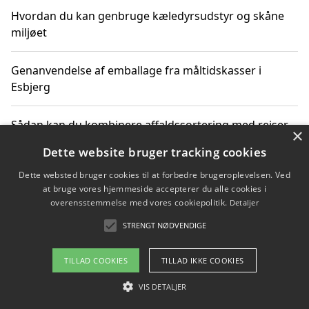
Hvordan du kan genbruge kæledyrsudstyr og skåne
miljøet
Genanvendelse af emballage fra måltidskasser i
Esbjerg
Sådan kan du kombinere affaldssortering med rejser
×
og oplevelser i naturen
Dette website bruger tracking cookies
Dette websted bruger cookies til at forbedre brugeroplevelsen. Ved
Hvordan affaldssortering kan bidrage til co2 reduktion
at bruge vores hjemmeside accepterer du alle cookies i
overensstemmelse med vores cookiepolitik.
Detaljer
STRENGT NØDVENDIGE
Copyright 2026 - Pilanto Aps
TILLAD COOKIES
TILLAD IKKE COOKIES
Om / kontakt
Blog
Betingelser
VIS DETALJER