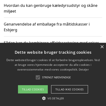
Hvordan du kan genbruge kæledyrsudstyr og skåne
miljøet
Genanvendelse af emballage fra måltidskasser i
Esbjerg
Sådan kan du kombinere affaldssortering med rejser
×
og oplevelser i naturen
Dette website bruger tracking cookies
Dette websted bruger cookies til at forbedre brugeroplevelsen. Ved
Hvordan affaldssortering kan bidrage til co2 reduktion
at bruge vores hjemmeside accepterer du alle cookies i
overensstemmelse med vores cookiepolitik.
Detaljer
STRENGT NØDVENDIGE
Copyright 2026 - Pilanto Aps
TILLAD COOKIES
TILLAD IKKE COOKIES
Om / kontakt
Blog
Betingelser
VIS DETALJER