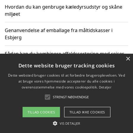
Hvordan du kan genbruge kæledyrsudstyr og skåne
miljøet
Genanvendelse af emballage fra måltidskasser i
Esbjerg
Sådan kan du kombinere affaldssortering med rejser
×
og oplevelser i naturen
Dette website bruger tracking cookies
Dette websted bruger cookies til at forbedre brugeroplevelsen. Ved
Hvordan affaldssortering kan bidrage til co2 reduktion
at bruge vores hjemmeside accepterer du alle cookies i
overensstemmelse med vores cookiepolitik.
Detaljer
STRENGT NØDVENDIGE
Copyright 2026 - Pilanto Aps
TILLAD COOKIES
TILLAD IKKE COOKIES
Om / kontakt
Blog
Betingelser
VIS DETALJER