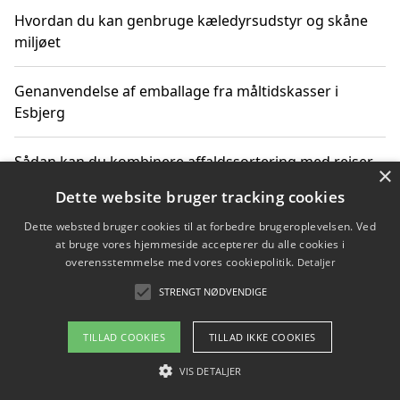
Hvordan du kan genbruge kæledyrsudstyr og skåne
miljøet
Genanvendelse af emballage fra måltidskasser i
Esbjerg
Sådan kan du kombinere affaldssortering med rejser
×
og oplevelser i naturen
Dette website bruger tracking cookies
Dette websted bruger cookies til at forbedre brugeroplevelsen. Ved
Hvordan affaldssortering kan bidrage til co2 reduktion
at bruge vores hjemmeside accepterer du alle cookies i
overensstemmelse med vores cookiepolitik.
Detaljer
STRENGT NØDVENDIGE
Copyright 2026 - Pilanto Aps
TILLAD COOKIES
TILLAD IKKE COOKIES
Om / kontakt
Blog
Betingelser
VIS DETALJER