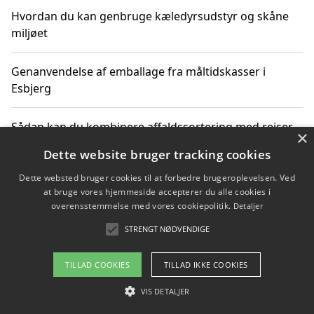
Hvordan du kan genbruge kæledyrsudstyr og skåne
miljøet
Genanvendelse af emballage fra måltidskasser i
Esbjerg
Sådan kan du kombinere affaldssortering med rejser
×
og oplevelser i naturen
Dette website bruger tracking cookies
Dette websted bruger cookies til at forbedre brugeroplevelsen. Ved
Hvordan affaldssortering kan bidrage til co2 reduktion
at bruge vores hjemmeside accepterer du alle cookies i
overensstemmelse med vores cookiepolitik.
Detaljer
STRENGT NØDVENDIGE
Copyright 2026 - Pilanto Aps
TILLAD COOKIES
TILLAD IKKE COOKIES
Om / kontakt
Blog
Betingelser
VIS DETALJER