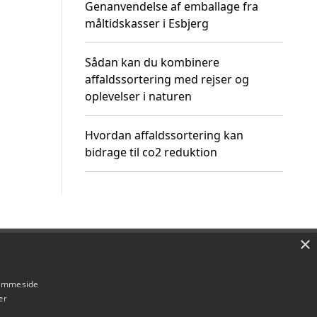
Genanvendelse af emballage fra
måltidskasser i Esbjerg
Sådan kan du kombinere
affaldssortering med rejser og
oplevelser i naturen
Hvordan affaldssortering kan
bidrage til co2 reduktion
×
Om / kontakt
Blog
Betingelser
hjemmeside
er