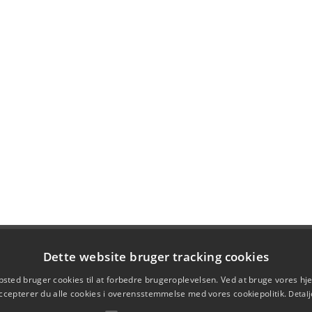
Dette website bruger tracking cookies
sted bruger cookies til at forbedre brugeroplevelsen. Ved at bruge vores 
ccepterer du alle cookies i overensstemmelse med vores cookiepolitik.
Detalj