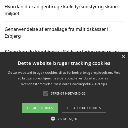
Hvordan du kan genbruge kæledyrsudstyr og skåne
miljøet
Genanvendelse af emballage fra måltidskasser i
Esbjerg
Sådan kan du kombinere affaldssortering med rejser
×
og oplevelser i naturen
Dette website bruger tracking cookies
Dette websted bruger cookies til at forbedre brugeroplevelsen. Ved
Hvordan affaldssortering kan bidrage til co2 reduktion
at bruge vores hjemmeside accepterer du alle cookies i
overensstemmelse med vores cookiepolitik.
Detaljer
STRENGT NØDVENDIGE
Copyright 2026 - Pilanto Aps
TILLAD COOKIES
TILLAD IKKE COOKIES
Om / kontakt
Blog
Betingelser
VIS DETALJER