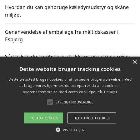
Hvordan du kan genbruge kæledyrsudstyr og skåne
miljøet
Genanvendelse af emballage fra måltidskasser i
Esbjerg
Sådan kan du kombinere affaldssortering med rejser
×
og oplevelser i naturen
Dette website bruger tracking cookies
Dette websted bruger cookies til at forbedre brugeroplevelsen. Ved
Hvordan affaldssortering kan bidrage til co2 reduktion
at bruge vores hjemmeside accepterer du alle cookies i
overensstemmelse med vores cookiepolitik.
Detaljer
STRENGT NØDVENDIGE
Copyright 2026 - Pilanto Aps
TILLAD COOKIES
TILLAD IKKE COOKIES
Om / kontakt
Blog
Betingelser
VIS DETALJER