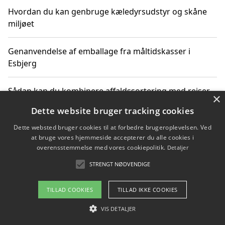
Hvordan du kan genbruge kæledyrsudstyr og skåne
miljøet
Genanvendelse af emballage fra måltidskasser i
Esbjerg
Sådan kan du kombinere affaldssortering med rejser
×
og oplevelser i naturen
Dette website bruger tracking cookies
Dette websted bruger cookies til at forbedre brugeroplevelsen. Ved
Hvordan affaldssortering kan bidrage til co2 reduktion
at bruge vores hjemmeside accepterer du alle cookies i
overensstemmelse med vores cookiepolitik.
Detaljer
STRENGT NØDVENDIGE
Copyright 2026 - Pilanto Aps
TILLAD COOKIES
TILLAD IKKE COOKIES
Om / kontakt
Blog
Betingelser
VIS DETALJER