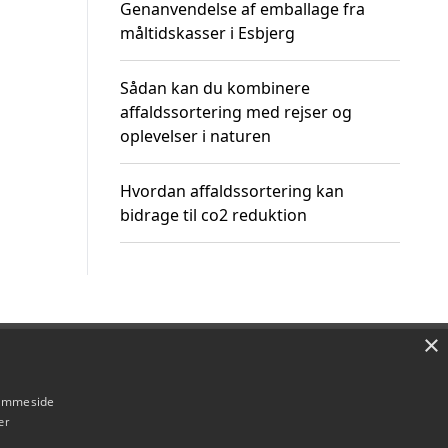
Genanvendelse af emballage fra
måltidskasser i Esbjerg
Sådan kan du kombinere
affaldssortering med rejser og
oplevelser i naturen
Hvordan affaldssortering kan
bidrage til co2 reduktion
×
Om / kontakt
Blog
Betingelser
hjemmeside
er