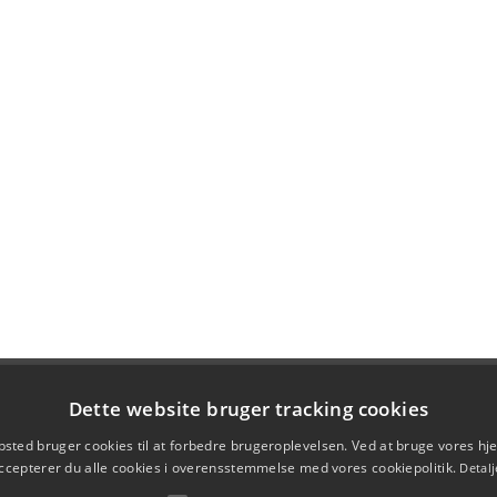
Dette website bruger tracking cookies
sted bruger cookies til at forbedre brugeroplevelsen. Ved at bruge vores 
ccepterer du alle cookies i overensstemmelse med vores cookiepolitik.
Detalj