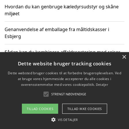
Hvordan du kan genbruge kæledyrsudstyr og skåne
miljøet
Genanvendelse af emballage fra måltidskasser i
Esbjerg
Sådan kan du kombinere affaldssortering med rejser
×
og oplevelser i naturen
Dette website bruger tracking cookies
Dette websted bruger cookies til at forbedre brugeroplevelsen. Ved
Hvordan affaldssortering kan bidrage til co2 reduktion
at bruge vores hjemmeside accepterer du alle cookies i
overensstemmelse med vores cookiepolitik.
Detaljer
STRENGT NØDVENDIGE
Copyright 2026 - Pilanto Aps
TILLAD COOKIES
TILLAD IKKE COOKIES
Om / kontakt
Blog
Betingelser
VIS DETALJER