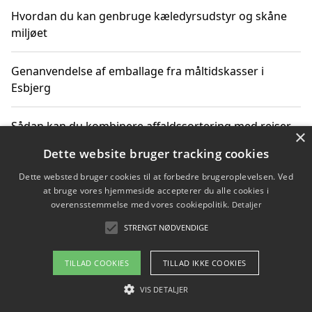
Hvordan du kan genbruge kæledyrsudstyr og skåne
miljøet
Genanvendelse af emballage fra måltidskasser i
Esbjerg
Sådan kan du kombinere affaldssortering med rejser
×
og oplevelser i naturen
Dette website bruger tracking cookies
Dette websted bruger cookies til at forbedre brugeroplevelsen. Ved
Hvordan affaldssortering kan bidrage til co2 reduktion
at bruge vores hjemmeside accepterer du alle cookies i
overensstemmelse med vores cookiepolitik.
Detaljer
STRENGT NØDVENDIGE
Copyright 2026 - Pilanto Aps
TILLAD COOKIES
TILLAD IKKE COOKIES
Om / kontakt
Blog
Betingelser
VIS DETALJER