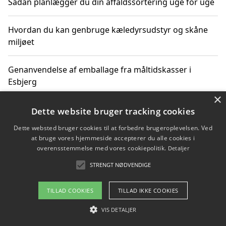
Sådan planlægger du din affaldssortering uge for uge
Hvordan du kan genbruge kæledyrsudstyr og skåne
miljøet
Genanvendelse af emballage fra måltidskasser i
Esbjerg
×
Sådan kan du kombinere affaldssortering med rejser
Dette website bruger tracking cookies
og oplevelser i naturen
Dette websted bruger cookies til at forbedre brugeroplevelsen. Ved
at bruge vores hjemmeside accepterer du alle cookies i
Hvordan affaldssortering kan bidrage til co2 reduktion
overensstemmelse med vores cookiepolitik.
Detaljer
STRENGT NØDVENDIGE
TILLAD COOKIES
TILLAD IKKE COOKIES
Copyright 2026 - Pilanto Aps
Om / kontakt
VIS DETALJER
Blog
Betingelser