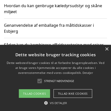
Hvordan du kan genbruge kæledyrsudstyr og skåne
miljøet
Genanvendelse af emballage fra måltidskasser i
Esbjerg
Sådan kan du kombinere affaldssortering med rejser
×
og oplevelser i naturen
Dette website bruger tracking cookies
Dette websted bruger cookies til at forbedre brugeroplevelsen. Ved
Hvordan affaldssortering kan bidrage til co2 reduktion
at bruge vores hjemmeside accepterer du alle cookies i
overensstemmelse med vores cookiepolitik.
Detaljer
STRENGT NØDVENDIGE
Copyright 2026 - Pilanto Aps
TILLAD COOKIES
TILLAD IKKE COOKIES
Om / kontakt
Blog
Betingelser
VIS DETALJER