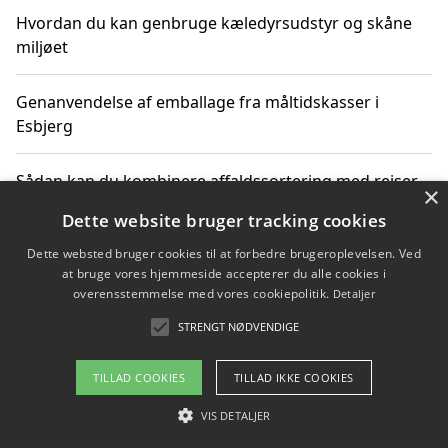
Hvordan du kan genbruge kæledyrsudstyr og skåne
miljøet
Genanvendelse af emballage fra måltidskasser i
Esbjerg
Sådan kan du kombinere affaldssortering med rejser
×
og oplevelser i naturen
Dette website bruger tracking cookies
Dette websted bruger cookies til at forbedre brugeroplevelsen. Ved
Hvordan affaldssortering kan bidrage til co2 reduktion
at bruge vores hjemmeside accepterer du alle cookies i
overensstemmelse med vores cookiepolitik.
Detaljer
STRENGT NØDVENDIGE
Copyright 2026 - Pilanto Aps
TILLAD COOKIES
TILLAD IKKE COOKIES
Om / kontakt
Blog
Betingelser
VIS DETALJER