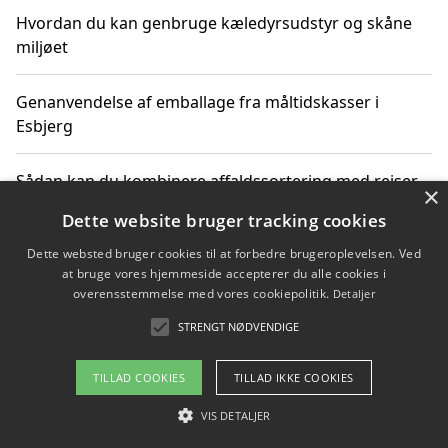
Hvordan du kan genbruge kæledyrsudstyr og skåne
miljøet
Genanvendelse af emballage fra måltidskasser i
Esbjerg
Sådan kan du kombinere affaldssortering med rejser
×
og oplevelser i naturen
Dette website bruger tracking cookies
Dette websted bruger cookies til at forbedre brugeroplevelsen. Ved
Hvordan affaldssortering kan bidrage til co2 reduktion
at bruge vores hjemmeside accepterer du alle cookies i
overensstemmelse med vores cookiepolitik.
Detaljer
STRENGT NØDVENDIGE
Copyright 2026 - Pilanto Aps
TILLAD COOKIES
TILLAD IKKE COOKIES
Om / kontakt
Blog
Betingelser
VIS DETALJER