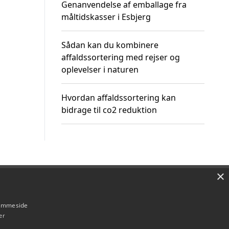
Genanvendelse af emballage fra
måltidskasser i Esbjerg
Sådan kan du kombinere
affaldssortering med rejser og
oplevelser i naturen
Hvordan affaldssortering kan
bidrage til co2 reduktion
×
Om / kontakt
Blog
Betingelser
hjemmeside
er