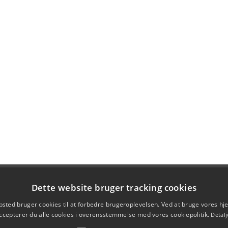
Dette website bruger tracking cookies
sted bruger cookies til at forbedre brugeroplevelsen. Ved at bruge vores 
ccepterer du alle cookies i overensstemmelse med vores cookiepolitik.
Detalj