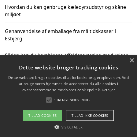
Hvordan du kan genbruge kæledyrsudstyr og skåne
miljøet
Genanvendelse af emballage fra måltidskasser i
Esbjerg
Sådan kan du kombinere affaldssortering med rejser
×
og oplevelser i naturen
Dette website bruger tracking cookies
Dette websted bruger cookies til at forbedre brugeroplevelsen. Ved
Hvordan affaldssortering kan bidrage til co2 reduktion
at bruge vores hjemmeside accepterer du alle cookies i
overensstemmelse med vores cookiepolitik.
Detaljer
STRENGT NØDVENDIGE
Copyright 2026 - Pilanto Aps
TILLAD COOKIES
TILLAD IKKE COOKIES
Om / kontakt
Blog
Betingelser
VIS DETALJER