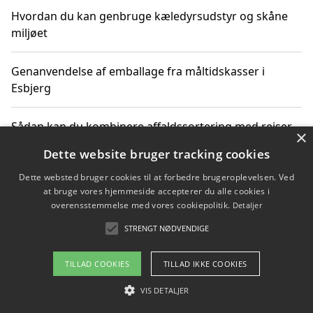
Hvordan du kan genbruge kæledyrsudstyr og skåne
miljøet
Genanvendelse af emballage fra måltidskasser i
Esbjerg
Sådan kan du kombinere affaldssortering med rejser
×
og oplevelser i naturen
Dette website bruger tracking cookies
Dette websted bruger cookies til at forbedre brugeroplevelsen. Ved
Hvordan affaldssortering kan bidrage til co2 reduktion
at bruge vores hjemmeside accepterer du alle cookies i
overensstemmelse med vores cookiepolitik.
Detaljer
STRENGT NØDVENDIGE
Copyright 2026 - Pilanto Aps
TILLAD COOKIES
TILLAD IKKE COOKIES
Om / kontakt
Blog
Betingelser
VIS DETALJER