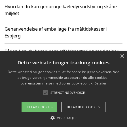
Hvordan du kan genbruge kæledyrsudstyr og skåne
miljøet
Genanvendelse af emballage fra måltidskasser i
Esbjerg
Sådan kan du kombinere affaldssortering med rejser
×
og oplevelser i naturen
Dette website bruger tracking cookies
Dette websted bruger cookies til at forbedre brugeroplevelsen. Ved
Hvordan affaldssortering kan bidrage til co2 reduktion
at bruge vores hjemmeside accepterer du alle cookies i
overensstemmelse med vores cookiepolitik.
Detaljer
STRENGT NØDVENDIGE
Copyright 2026 - Pilanto Aps
TILLAD COOKIES
TILLAD IKKE COOKIES
Om / kontakt
Blog
Betingelser
VIS DETALJER