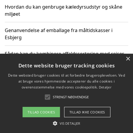
Hvordan du kan genbruge kæledyrsudstyr og skåne
miljøet
Genanvendelse af emballage fra måltidskasser i
Esbjerg
Sådan kan du kombinere affaldssortering med rejser
×
og oplevelser i naturen
Dette website bruger tracking cookies
Dette websted bruger cookies til at forbedre brugeroplevelsen. Ved
Hvordan affaldssortering kan bidrage til co2 reduktion
at bruge vores hjemmeside accepterer du alle cookies i
overensstemmelse med vores cookiepolitik.
Detaljer
STRENGT NØDVENDIGE
Copyright 2026 - Pilanto Aps
TILLAD COOKIES
TILLAD IKKE COOKIES
Om / kontakt
Blog
Betingelser
VIS DETALJER