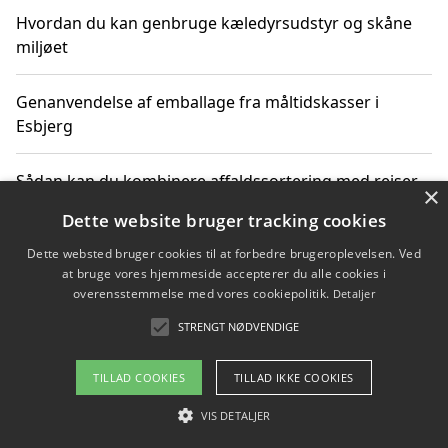
Hvordan du kan genbruge kæledyrsudstyr og skåne
miljøet
Genanvendelse af emballage fra måltidskasser i
Esbjerg
Sådan kan du kombinere affaldssortering med rejser
×
og oplevelser i naturen
Dette website bruger tracking cookies
Dette websted bruger cookies til at forbedre brugeroplevelsen. Ved
Hvordan affaldssortering kan bidrage til co2 reduktion
at bruge vores hjemmeside accepterer du alle cookies i
overensstemmelse med vores cookiepolitik.
Detaljer
STRENGT NØDVENDIGE
Copyright 2026 - Pilanto Aps
TILLAD COOKIES
TILLAD IKKE COOKIES
Om / kontakt
Blog
Betingelser
VIS DETALJER