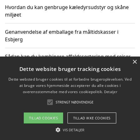
Hvordan du kan genbruge kæledyrsudstyr og skåne
miljøet
Genanvendelse af emballage fra måltidskasser i
Esbjerg
Sådan kan du kombinere affaldssortering med rejser
×
og oplevelser i naturen
Dette website bruger tracking cookies
Dette websted bruger cookies til at forbedre brugeroplevelsen. Ved
Hvordan affaldssortering kan bidrage til co2 reduktion
at bruge vores hjemmeside accepterer du alle cookies i
overensstemmelse med vores cookiepolitik.
Detaljer
STRENGT NØDVENDIGE
Copyright 2026 - Pilanto Aps
TILLAD COOKIES
TILLAD IKKE COOKIES
Om / kontakt
Blog
Betingelser
VIS DETALJER