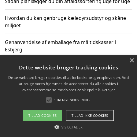
Sådan planlægger du din affaldssortering uge for uge
Hvordan du kan genbruge kæledyrsudstyr og skåne
miljøet
Genanvendelse af emballage fra måltidskasser i
Esbjerg
×
Sådan kan du kombinere affaldssortering med rejser
Dette website bruger tracking cookies
og oplevelser i naturen
Dette websted bruger cookies til at forbedre brugeroplevelsen. Ved
at bruge vores hjemmeside accepterer du alle cookies i
Hvordan affaldssortering kan bidrage til co2 reduktion
overensstemmelse med vores cookiepolitik.
Detaljer
STRENGT NØDVENDIGE
TILLAD COOKIES
TILLAD IKKE COOKIES
Copyright 2026 - Pilanto Aps
Om / kontakt
VIS DETALJER
Blog
Betingelser