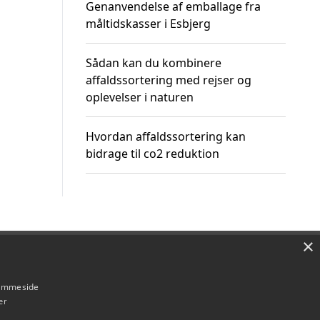
Genanvendelse af emballage fra
måltidskasser i Esbjerg
Sådan kan du kombinere
affaldssortering med rejser og
oplevelser i naturen
Hvordan affaldssortering kan
bidrage til co2 reduktion
×
Om / kontakt
Blog
Betingelser
hjemmeside
er