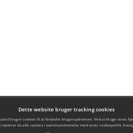
Dette website bruger tracking cookies
sted bruger cookies til at forbedre brugeroplevelsen. Ved at bruge vores 
ccepterer du alle cookies i overensstemmelse med vores cookiepolitik.
Detalj