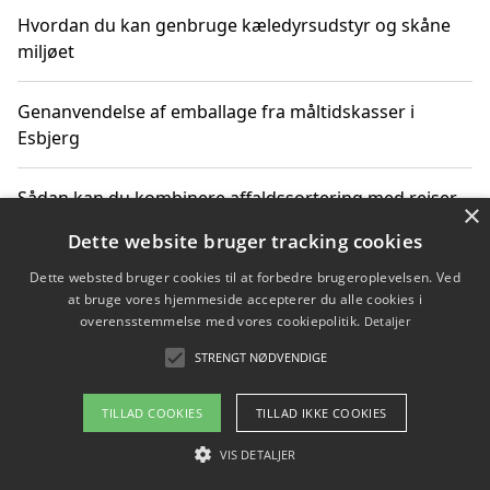
Hvordan du kan genbruge kæledyrsudstyr og skåne
miljøet
Genanvendelse af emballage fra måltidskasser i
Esbjerg
Sådan kan du kombinere affaldssortering med rejser
×
og oplevelser i naturen
Dette website bruger tracking cookies
Dette websted bruger cookies til at forbedre brugeroplevelsen. Ved
Hvordan affaldssortering kan bidrage til co2 reduktion
at bruge vores hjemmeside accepterer du alle cookies i
overensstemmelse med vores cookiepolitik.
Detaljer
STRENGT NØDVENDIGE
Copyright 2026 - Pilanto Aps
TILLAD COOKIES
TILLAD IKKE COOKIES
Om / kontakt
Blog
Betingelser
VIS DETALJER