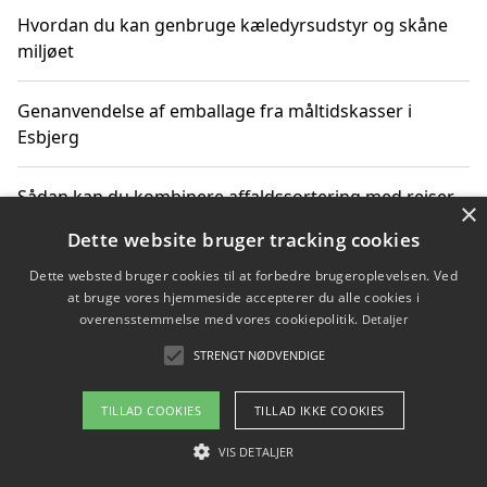
Hvordan du kan genbruge kæledyrsudstyr og skåne
miljøet
Genanvendelse af emballage fra måltidskasser i
Esbjerg
Sådan kan du kombinere affaldssortering med rejser
×
og oplevelser i naturen
Dette website bruger tracking cookies
Dette websted bruger cookies til at forbedre brugeroplevelsen. Ved
Hvordan affaldssortering kan bidrage til co2 reduktion
at bruge vores hjemmeside accepterer du alle cookies i
overensstemmelse med vores cookiepolitik.
Detaljer
STRENGT NØDVENDIGE
Copyright 2026 - Pilanto Aps
TILLAD COOKIES
TILLAD IKKE COOKIES
Om / kontakt
Blog
Betingelser
VIS DETALJER