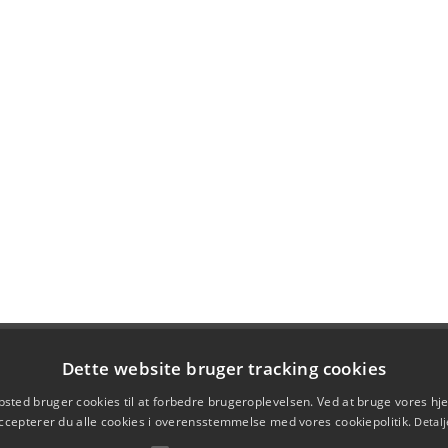
Dette website bruger tracking cookies
sted bruger cookies til at forbedre brugeroplevelsen. Ved at bruge vores 
ccepterer du alle cookies i overensstemmelse med vores cookiepolitik.
Detalj