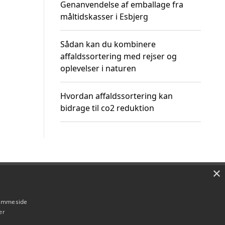
Genanvendelse af emballage fra
måltidskasser i Esbjerg
Sådan kan du kombinere
affaldssortering med rejser og
oplevelser i naturen
Hvordan affaldssortering kan
bidrage til co2 reduktion
×
Om / kontakt
Blog
Betingelser
hjemmeside
er