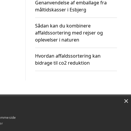
Genanvendelse af emballage fra
måltidskasser i Esbjerg
Sådan kan du kombinere
affaldssortering med rejser og
oplevelser i naturen
Hvordan affaldssortering kan
bidrage til co2 reduktion
×
Om / kontakt
Blog
Betingelser
hjemmeside
er