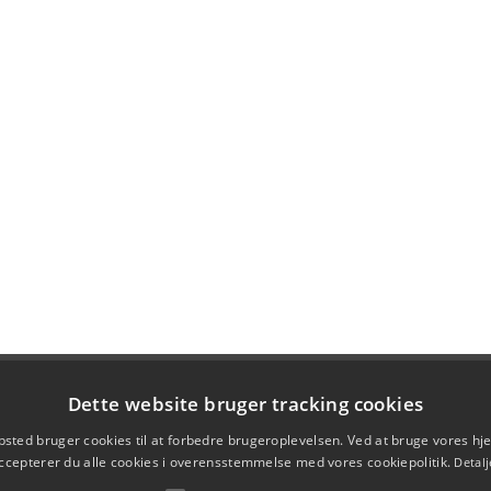
Dette website bruger tracking cookies
sted bruger cookies til at forbedre brugeroplevelsen. Ved at bruge vores 
ccepterer du alle cookies i overensstemmelse med vores cookiepolitik.
Detalj